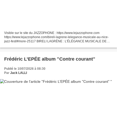
Visible sur le site du JAZZOPHONE : https://www.lejazzophone.com
https://www.lejazzophone.com/bireli-lagrene-lelegance-musicale-au-nice-
jazz-fest/#more-25117 BIRELI LAGRÈNE : L'ÉLÉGANCE MUSICALE DE
PASSAGE À NICE ! Biréli LAGRÈNE a une carrière riche...
Frédéric L’EPÉE album "Contre courant"
Publié le 10/07/2026 à 08:30
Par
Jack LALLI