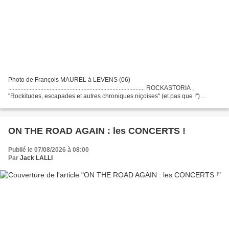
Photo de François MAUREL à LEVENS (06)
......................................................................................... ROCKASTORIA ,
"Rockitudes, escapades et autres chroniques niçoises" (et pas que !")
Partant de ma jeunesse à Nice (années...
ON THE ROAD AGAIN : les CONCERTS !
Publié le 07/08/2026 à 08:00
Par
Jack LALLI