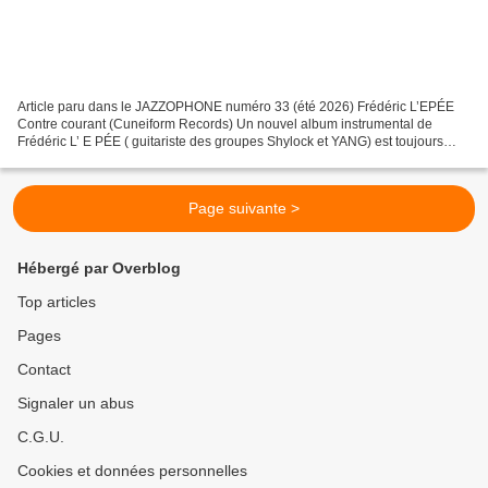
Article paru dans le JAZZOPHONE numéro 33 (été 2026) Frédéric L’EPÉE
Contre courant (Cuneiform Records) Un nouvel album instrumental de
Frédéric L’ E PÉE ( guitariste des groupes Shylock et YANG) est toujours
bienvenu. Dans la continuité du préc é dent...
Page suivante >
Hébergé par Overblog
Top articles
Pages
Contact
Signaler un abus
C.G.U.
Cookies et données personnelles