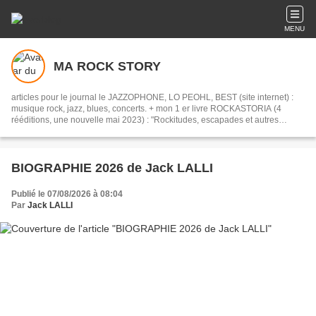
MENU
MA ROCK STORY
articles pour le journal le JAZZOPHONE, LO PEOHL, BEST (site internet) :
musique rock, jazz, blues, concerts. + mon 1 er livre ROCKASTORIA (4
rééditions, une nouvelle mai 2023) : "Rockitudes, escapades et autres
chroniques niçoises, (et pas que !)", mes peintures, mes chroniques disques,
avec la presse, sur internet, avec humour, amateur de BD...
BIOGRAPHIE 2026 de Jack LALLI
Publié le 07/08/2026 à 08:04
Par
Jack LALLI