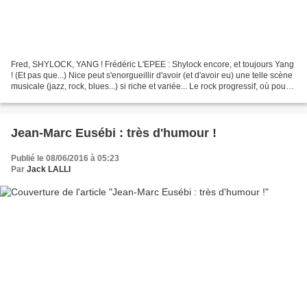
Fred, SHYLOCK, YANG ! Frédéric L'EPEE : Shylock encore, et toujours Yang
! (Et pas que...) Nice peut s'enorgueillir d'avoir (et d'avoir eu) une telle scène
musicale (jazz, rock, blues...) si riche et variée... Le rock progressif, où pour
être plus juste...
Jean-Marc Eusébi : très d'humour !
Publié le 08/06/2016 à 05:23
Par
Jack LALLI