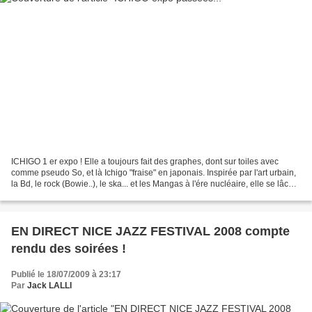
ICHIGO 1 er expo ! Elle a toujours fait des graphes, dont sur toiles avec
comme pseudo So, et là Ichigo "fraise" en japonais. Inspirée par l'art urbain,
la Bd, le rock (Bowie..), le ska... et les Mangas à l'ére nucléaire, elle se lâche
à fond et produit...
EN DIRECT NICE JAZZ FESTIVAL 2008 compte
rendu des soirées !
Publié le 18/07/2009 à 23:17
Par
Jack LALLI