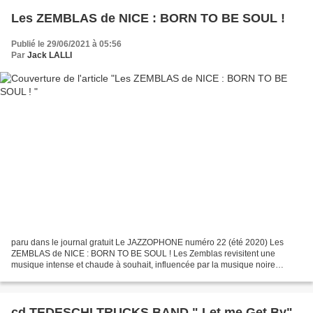
Les ZEMBLAS de NICE : BORN TO BE SOUL !
Publié le 29/06/2021 à 05:56
Par
Jack LALLI
paru dans le journal gratuit Le JAZZOPHONE numéro 22 (été 2020) Les
ZEMBLAS de NICE : BORN TO BE SOUL ! Les Zemblas revisitent une
musique intense et chaude à souhait, influencée par la musique noire
américaine. Avec un tel nom décalé, qui est un clin...
cd TEDESCHI TRUCKS BAND " Let me Get By"