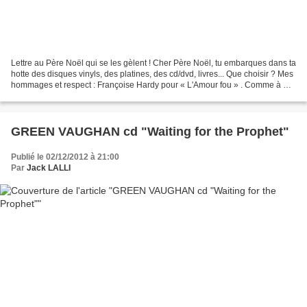
Lettre au Père Noël qui se les gèlent ! Cher Père Noël, tu embarques dans ta
hotte des disques vinyls, des platines, des cd/dvd, livres... Que choisir ? Mes
hommages et respect : Françoise Hardy pour « L'Amour fou » . Comme à M :
« Îl », Lafayette : «...
GREEN VAUGHAN cd "Waiting for the Prophet"
Publié le 02/12/2012 à 21:00
Par
Jack LALLI