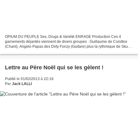
OPIUM DU PEUPLE Sex, Drugs & Variété ENRAGE Production Ces 4
garnements déjantés viennent de divers groupes : Guillaume de Condkoi
(Chant), Angelo Papas des Dirty Fonzy (Guitare) plus la rythmique de Skunk
avec Kristof et Inaki. 14 tubes de chansons françaises...
Lettre au Père Noël qui se les gèlent !
Publié le 01/02/2013 à 22:16
Par
Jack LALLI