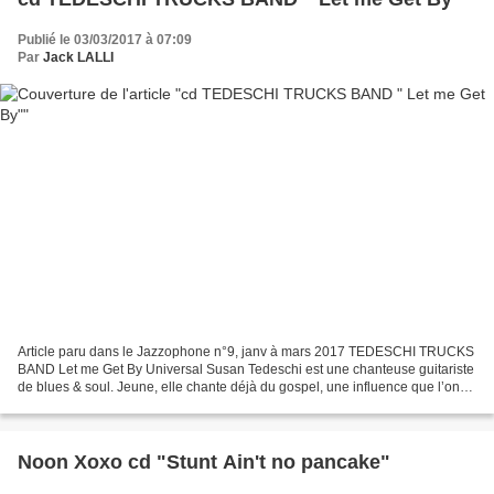
Publié le 03/03/2017 à 07:09
Par
Jack LALLI
Article paru dans le Jazzophone n°9, janv à mars 2017 TEDESCHI TRUCKS
BAND Let me Get By Universal Susan Tedeschi est une chanteuse guitariste
de blues & soul. Jeune, elle chante déjà du gospel, une influence que l’on
retrouve aussi dans ce 7 éme album....
Noon Xoxo cd "Stunt Ain't no pancake"