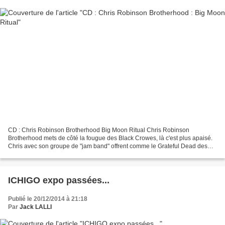
CD : Chris Robinson Brotherhood Big Moon Ritual Chris Robinson
Brotherhood mets de côté la fougue des Black Crowes, là c'est plus apaisé.
Chris avec son groupe de "jam band" offrent comme le Grateful Dead des
longues suites étirées. Eux ils sont un peu...
ICHIGO expo passées...
Publié le 20/12/2014 à 21:18
Par
Jack LALLI