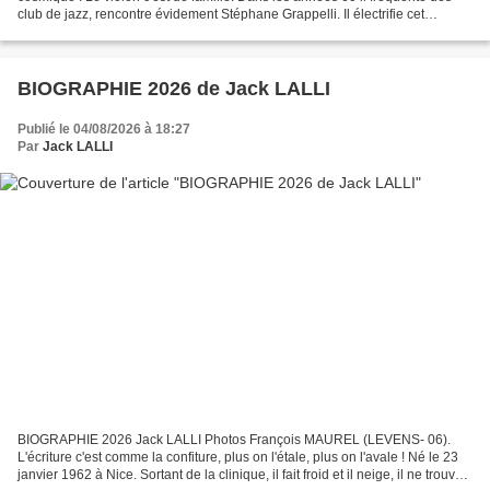
club de jazz, rencontre évidement Stéphane Grappelli. Il électrifie cet
instrument, et les années 70's explosent...
BIOGRAPHIE 2026 de Jack LALLI
Publié le 04/08/2026 à 18:27
Par
Jack LALLI
BIOGRAPHIE 2026 Jack LALLI Photos François MAUREL (LEVENS- 06).
L'écriture c'est comme la confiture, plus on l'étale, plus on l'avale ! Né le 23
janvier 1962 à Nice. Sortant de la clinique, il fait froid et il neige, il ne trouve