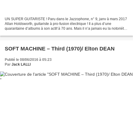
UN SUPER GUITARISTE ! Paru dans le Jazzophone, n° 9, janv à mars 2017
Allan Holdsworth, guitariste à pro-fusion électrique ! Il a plus d’une
quarantaine d’albums à son actif à 70 ans. Mais il n’a jamais eu la notoriété
méritée, peut-être parce qu’il ne...
SOFT MACHINE – Third (1970)/ Elton DEAN
Publié le 08/06/2016 à 05:23
Par
Jack LALLI