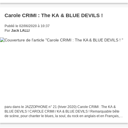
rien de mieux que gober...
Carole CRIMI : The KA & BLUE DEVILS !
Publié le 02/06/2020 à 10:37
Par
Jack LALLI
paru dans le JAZZOPHONE n° 21 (hiver 2020) Carole CRIMI : The KA &
BLUE DEVILS ! CAROLE CRIMI / KA & BLUE DEVILS ! Remarquable bête
de scène, pour chanter le blues, la soul, du rock en anglais et en Français,
Carole est une artiste de talent qui a une...