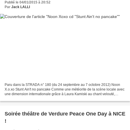
Publié le 04/01/2015 à 20:52
Par
Jack LALLI
Paru dans la STRADA n° 180 (du 24 septembre au 7 octobre 2012) Noon
X.o.xo Stunt Ain't no pancake Comme une météorite de la scène locale avec
une dimension internationale grâce à Laura Kamiski au chant velouté,
Florent Dubois guitariste riche en idée,...
Soirée théâtre de Verdure Peace One Day à NICE
!