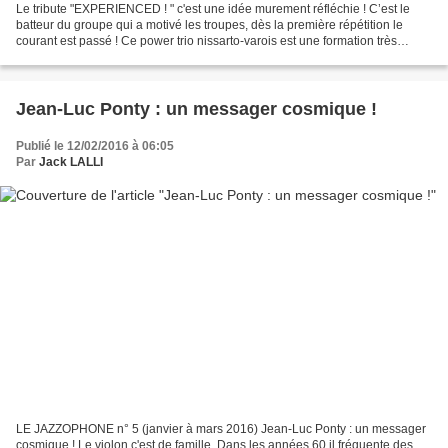
Le tribute "EXPERIENCED ! " c'est une idée murement réfléchie ! C’est le
batteur du groupe qui a motivé les troupes, dès la première répétition le
courant est passé ! Ce power trio nissarto-varois est une formation très
intéressante qui demande beaucoup...
Jean-Luc Ponty : un messager cosmique !
Publié le 12/02/2016 à 06:05
Par
Jack LALLI
LE JAZZOPHONE n° 5 (janvier à mars 2016) Jean-Luc Ponty : un messager
cosmique ! Le violon c'est de famille. Dans les années 60 il fréquente des