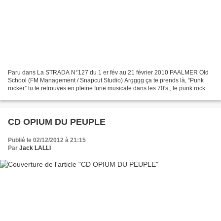
Paru dans La STRADA N°127 du 1 er fév au 21 février 2010 PAALMER Old
School (FM Management / Snapcut Studio) Argggg ça te prends là, “Punk
rocker” tu te retrouves en pleine furie musicale dans les 70's , le punk rock :
l'histoire d'un style rock bien...
CD OPIUM DU PEUPLE
Publié le 02/12/2012 à 21:15
Par
Jack LALLI