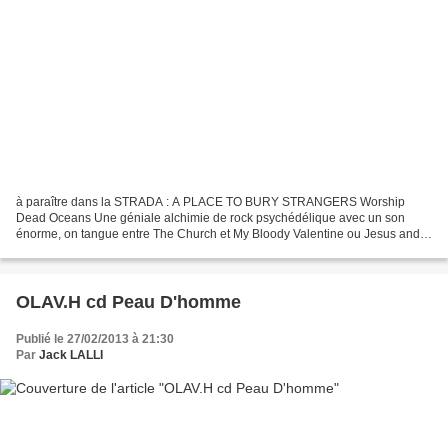
à paraître dans la STRADA : A PLACE TO BURY STRANGERS Worship
Dead Oceans Une géniale alchimie de rock psychédélique avec un son
énorme, on tangue entre The Church et My Bloody Valentine ou Jesus and
Mary Chain... Lien aussi sonore : Suicide & Alan Vega......
OLAV.H cd Peau D'homme
Publié le 27/02/2013 à 21:30
Par
Jack LALLI