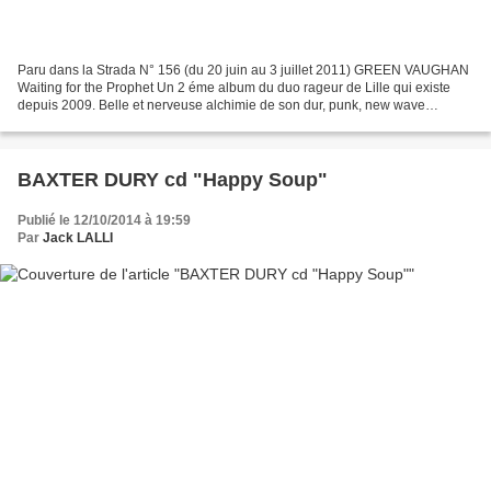
Paru dans la Strada N° 156 (du 20 juin au 3 juillet 2011) GREEN VAUGHAN
Waiting for the Prophet Un 2 éme album du duo rageur de Lille qui existe
depuis 2009. Belle et nerveuse alchimie de son dur, punk, new wave
sauvage, électro un punch terrible ! Bien...
BAXTER DURY cd "Happy Soup"
Publié le 12/10/2014 à 19:59
Par
Jack LALLI