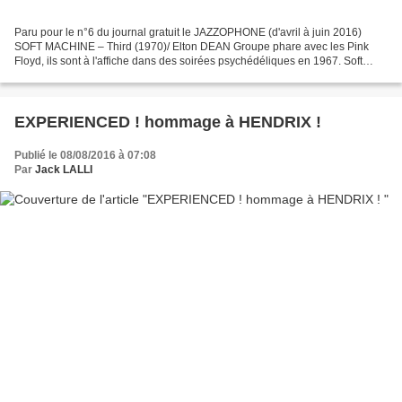
Paru pour le n°6 du journal gratuit le JAZZOPHONE (d'avril à juin 2016)
SOFT MACHINE – Third (1970)/ Elton DEAN Groupe phare avec les Pink
Floyd, ils sont à l'affiche dans des soirées psychédéliques en 1967. Soft
Machine a déjà un côté décalé, dadaïste,...
EXPERIENCED ! hommage à HENDRIX !
Publié le 08/08/2016 à 07:08
Par
Jack LALLI