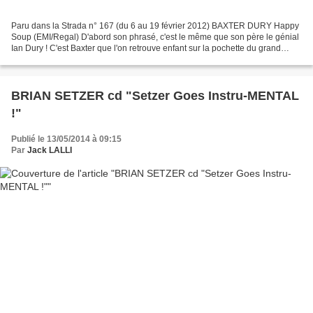
Paru dans la Strada n° 167 (du 6 au 19 février 2012) BAXTER DURY Happy
Soup (EMI/Regal) D'abord son phrasé, c'est le même que son père le génial
Ian Dury ! C'est Baxter que l'on retrouve enfant sur la pochette du grand
album de Ian Dury & The Blockheads...
BRIAN SETZER cd "Setzer Goes Instru-MENTAL
!"
Publié le 13/05/2014 à 09:15
Par
Jack LALLI