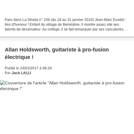
Paru dans La Strada n° 246 (du 18 au 31 janvier 2016) Jean-Marc Eusébi :
très d'humour ! Enfant du village de Belvédère, il montre assez vite ses
talents de dessinateur. Au collège, il se fait remarquer par ses caricatures, et
devient même un des paroliers...
Allan Holdsworth, guitariste à pro-fusion
électrique !
Publié le 24/03/2017 à 06:26
Par
Jack LALLI