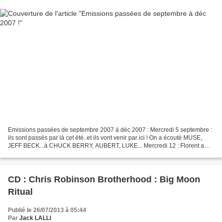
Emissions passées de septembre 2007 à déc 2007 : Mercredi 5 septembre :
ils sont passés par là cet été..et ils vont venir par ici ! On a écouté MUSE,
JEFF BECK...à CHUCK BERRY, AUBERT, LUKE... Mercredi 12 : Florent a
reçu le groupe X-Y ! Pour sa rentrée,...
CD : Chris Robinson Brotherhood : Big Moon
Ritual
Publié le 26/07/2013 à 05:44
Par
Jack LALLI