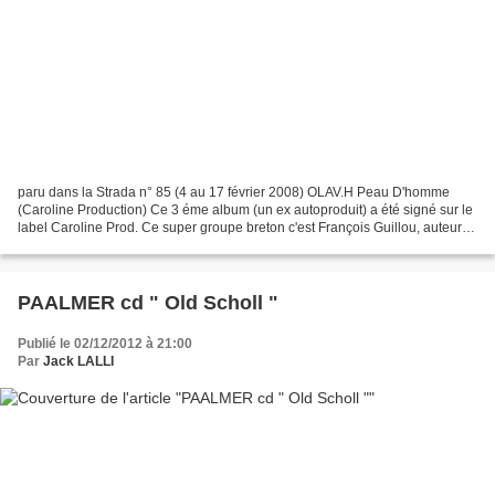
paru dans la Strada n° 85 (4 au 17 février 2008) OLAV.H Peau D'homme
(Caroline Production) Ce 3 éme album (un ex autoproduit) a été signé sur le
label Caroline Prod. Ce super groupe breton c'est François Guillou, auteur
compositeur interprète, il est...
PAALMER cd " Old Scholl "
Publié le 02/12/2012 à 21:00
Par
Jack LALLI