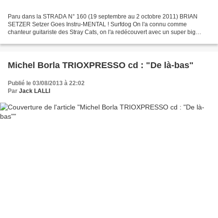
Paru dans la STRADA N° 160 (19 septembre au 2 octobre 2011) BRIAN
SETZER Setzer Goes Instru-MENTAL ! Surfdog On l'a connu comme
chanteur guitariste des Stray Cats, on l'a redécouvert avec un super big
band "The Brian Setzer Orchestra" (cf l'ultime album...
Michel Borla TRIOXPRESSO cd : "De là-bas"
Publié le 03/08/2013 à 22:02
Par
Jack LALLI