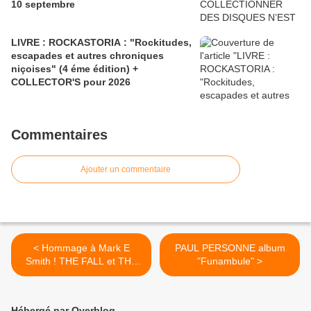
10 septembre
LIVRE : ROCKASTORIA : "Rockitudes,
escapades et autres chroniques
niçoises" (4 éme édition) +
COLLECTOR'S pour 2026
Commentaires
Ajouter un commentaire
< Hommage à Mark E
PAUL PERSONNE album
Smith ! THE FALL et THE
"Funambule" >
MAGIC BAND à LONDRES,
vendredi 23 janvier 2004 !
Hébergé par Overblog