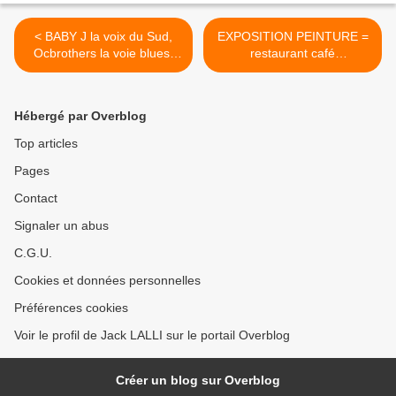
< BABY J la voix du Sud,
EXPOSITION PEINTURE =
Ocbrothers la voie blues.
restaurant café
Une famille soul, et
BIOGSTORE 35 avenue
rock’n’roll !
Foch NICE/ VERNISSAGE
jusqu'au 25 novembre DE
Hébergé par Overblog
11 h à 18 H! >
Top articles
Pages
Contact
Signaler un abus
C.G.U.
Cookies et données personnelles
Préférences cookies
Voir le profil de Jack LALLI sur le portail Overblog
Créer un blog sur Overblog