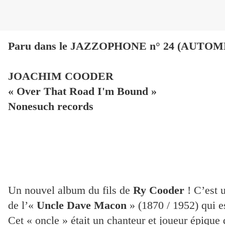
Paru dans le JAZZOPHONE n° 24 (AUTOMN
JOACHIM COODER
« Over That Road I'm Bound »
Nonesuch records
Un nouvel album du fils de
 Ry Cooder
 ! C’est
de l’«
 Uncle Dave Macon 
» (1870 / 1952) qui es
Cet « oncle » était un chanteur et joueur épique de