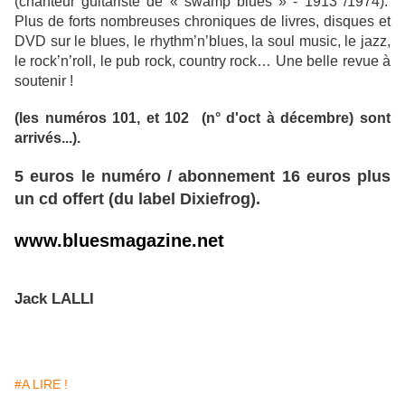
(chanteur guitariste de « swamp blues » - 1913 /1974).
Plus de forts nombreuses chroniques de livres, disques et
DVD sur le blues, le rhythm’n’blues, la soul music, le jazz,
le rock’n’roll, le pub rock, country rock… Une belle revue à
soutenir !
(les numéros 101, et 102 (n° d'oct à décembre) sont
arrivés...).
5 euros le numéro / abonnement 16 euros plus
un cd offert (du label Dixiefrog).
www.bluesmagazine.net
Jack LALLI
#A LIRE !