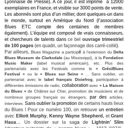
Lyonnaise de Presse). A ce jour, il est imprimé à 12000
exemplaires en France, et visible sur 3000 points de vente.
Les abonnés sont plus d’un millier, dont quelques-un dans
le monde, surtout en Amérique du Nord (l’association
Blues ETC compte des centaines de membres
également). L’équipe est composé de vrais connaisseurs,
et chercheurs de talents dans
ce bel
ouvrage trimestriel
de 100 pages
(en quadri, un façonnage dos carré-collé
)
.
Par ailleurs,
é
Blues Magazine a particip
à l’extension du
Delta
Blues Museum de Clarksdale
(au Mississippi), à la
Fondation
Music Maker
(label musical américain), etc. Plus des
partenariats avec les Festivals comme le
« GrésiBlues
Festival »
ou le
« Blues sur Seine »
... Sans oublier, un
partenariat avec le
label français Dixiefrog
, participation à
collaboration
différentes émissions de radio,
avec
« La Maison
du Blues »
de Châtres sur Cher, promotion de musiciens et de
par des
nombreux groupes français ou étrangers,
articles,
Sans oublier
la promotion
de certains hauts lieux
interviews.
du Blues ! Pour ce numéro 100, on retrouve
un
entretien
avec
Elliott Murphy
,
Kenny Wayne Shepherd,
et
Grant
Haua
… Un dossier sur la sag
a
de
Lightnin’ Slim