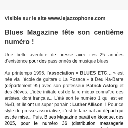
Visible sur le site www.lejazzophone.com
Blues Magazine fête son centième
numéro !
Une belle aventure
de
presse
avec ces
25 années
d’existence
pour des
passionnés
de
musique blues !
Au printemps 1996, l’
association « BLUES ETC… »
est
née via l’école de guitare « La Rosace »
à
Deuil-la-Barre
(
département
95) avec son professeur
Patrick Astorg
et
d
es élèves. L’idée initiale est de faire mieux connaître des
artistes, dont français... L’été sort le numéro 1 qui est en
N&B, et
ils ont
un super parrain :
Luther Allison
!
Pour ce
style de presse associative, c’est le fanzinat
au départ qui
est de mise... Puis, Blues Magazine paraît en kiosque, dès
2005, pour le numéro 36 (distribution messagerie