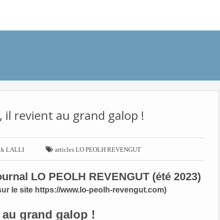
 il revient au grand galop !

ck LALLI
articles LO PEOLH REVENGUT
e journal LO PEOLH REVENGUT (été 2023)
 sur le site https://www.lo-peolh-revengut.com)
t au grand galop !