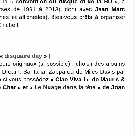
é la
«
c
onvention du disque et de la BD
»
, à
rses de 1991 à 2013), dont avec
Jean Marc
hes et affichettes), êtes-vous prêts à organiser
hiche !
«
disquaire day
»
)
urs originaux (si possible) : choisir des albums
e Dream, Santana, Zappa ou de Miles Davis par
mme si vous possédez
«
Ciao Viva !
»
de Mauris &
e Chat
» et
«
Le Nuage dans la tête
»
de Joan