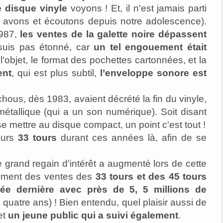
 disque vinyle
voyons ! Et, il n'est
jamais parti
s avons et écoutons depuis notre adolescence).
1987,
les ventes de la galette noire dépassent
suis pas étonné, car
un tel engouement était
l'objet, le format des pochettes cartonnées, et la
ent
, qui est plus subtil,
l’enveloppe sonore est
chous
, dès 1983, avaient décrété la fin du vinyle,
 métallique (qui a un son numérique). Soit disant
se mettre au disque compact, un point c'est tout !
eurs
33 tours
durant ces années là, afin de se
grand regain d'intérêt a augmenté lors de cette
ement des ventes des
33 tours et des 45 tours
née dernière avec près de 5, 5 millions de
 quatre ans) ! Bien entendu, quel plaisir aussi de
et
un jeune public qui a suivi également
.