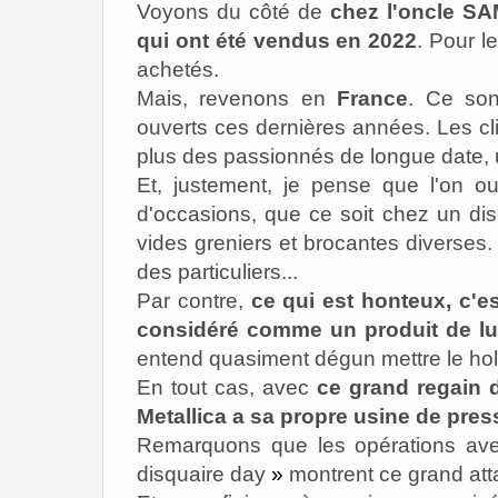
Voyons du côté de
chez l'oncle SA
qui ont été vendus en 2022
. Pour l
achetés.
Mais, revenons en
France
. Ce so
ouverts ces dernières années. Les cli
plus des passionnés de longue date, u
Et, justement, je pense que l'on ou
d'occasions, que ce soit chez un dis
vides greniers et brocantes diverses
des particuliers...
Par contre,
ce qui est honteux, c'e
considéré comme un produit de lu
entend quasiment dégun mettre le holà
En tout cas, avec
ce grand regain 
Metallica a sa propre usine de pres
Remarquons que les opérations av
disquaire day
»
montrent ce grand att