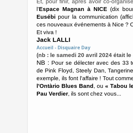
Et, pour finir, après avoir co-organis
l'
Espace Magnan à NICE
(dix bou
Eusébi
pour la communication (affic
ces nouveaux événements à Nice ? C
Et viva !
Jack LALLI
Accueil - Disquaire Day
(nb : le samedi 20 avril 2024 était le
NB :
Pour se délecter avec des 33 to
de Pink Floyd, Steely Dan, Tangerin
exemple, ils font l'affaire ! Tout co
l’Ontàrio Blues Band
, ou
«
Tabou l
Pau Verdier
, ils sont chez vous...