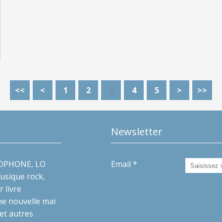
<<
<
1
2
3
4
5
>
>>
Newsletter
ZZOPHONE, LO
Email
musique rock,
r livre
ne nouvelle mai
et autres