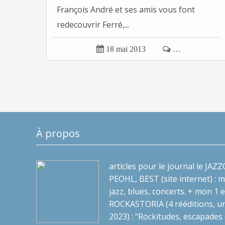
François André et ses amis vous font
redecouvrir Ferré,...

18 mai 2013

…
À propos
articles pour le journal le JA
PEOHL, BEST (site internet) : 
jazz, blues, concerts. + mon 1 e
ROCKASTORIA (4 rééditions, u
2023) : "Rockitudes, escapades 