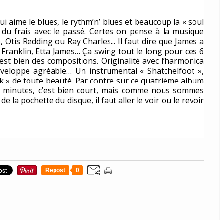
qui aime le blues, le rythm’n’ blues et beaucoup la « soul
e du frais avec le passé. Certes on pense à la musique
, Otis Redding ou Ray Charles... Il faut dire que James a
a Franklin, Etta James…
Ç
a swing tout le long pour ces 6
est bien des compositions. Originalité avec l’harmonica
nveloppe agréable… Un instrumental « Shatchelfoot »,
rk » de toute beauté. Par contre sur ce quatrième album
30 minutes, c’est bien court, mais comme nous sommes
e la pochette du disque, il faut aller le voir ou le revoir
Repost
0