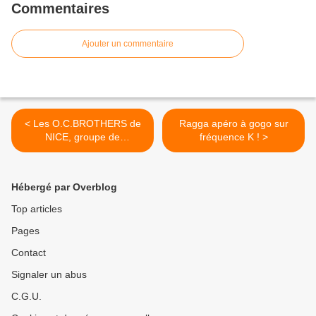
Commentaires
Ajouter un commentaire
< Les O.C.BROTHERS de
Ragga apéro à gogo sur
NICE, groupe de
fréquence K ! >
Blues/Rythm n' Blues, &
Soul music, et rock'n'roll !
Hébergé par Overblog
Top articles
Pages
Contact
Signaler un abus
C.G.U.