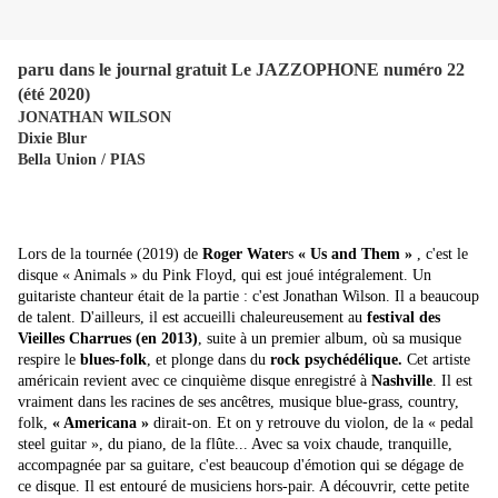
paru dans le journal gratuit Le JAZZOPHONE numéro 22
(été 2020)
JONATHAN WILSON
Dixie Blur
Bella Union / PIAS
Lors de la tournée (2019) de
Roger Water
s
« Us and Them »
, c'est le
disque « Animals » du Pink Floyd, qui est joué intégralement. Un
guitariste chanteur était de la partie : c'est Jonathan Wilson. Il a beaucoup
de talent. D'ailleurs, il est accueilli chaleureusement au
festival des
Vieilles Charrues (en 2013)
, suite à un premier album, où sa musique
respire le
blues-folk
, et plonge dans du
rock psychédélique.
Cet artiste
américain revient avec ce cinquième disque enregistré à
Nashville
. Il est
vraiment dans les racines de ses ancêtres, musique blue-grass, country,
folk,
« Americana »
dirait-on. Et on y retrouve du violon, de la « pedal
steel guitar », du piano, de la flûte... Avec sa voix chaude, tranquille,
accompagnée par sa guitare, c'est beaucoup d'émotion qui se dégage de
ce disque. Il est entouré de musiciens hors-pair. A découvrir, cette petite