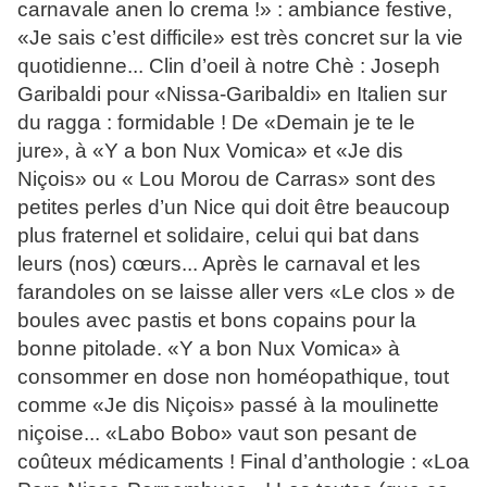
carnavale anen lo crema !» : ambiance festive,
«Je sais c’est difficile» est très concret sur la vie
quotidienne... Clin d’oeil à notre Chè : Joseph
Garibaldi pour «Nissa-Garibaldi» en Italien sur
du ragga : formidable ! De «Demain je te le
jure», à «Y a bon Nux Vomica» et «Je dis
Niçois» ou « Lou Morou de Carras» sont des
petites perles d’un Nice qui doit être beaucoup
plus fraternel et solidaire, celui qui bat dans
leurs (nos) cœurs... Après le carnaval et les
farandoles on se laisse aller vers «Le clos » de
boules avec pastis et bons copains pour la
bonne pitolade. «Y a bon Nux Vomica» à
consommer en dose non homéopathique, tout
comme «Je dis Niçois» passé à la moulinette
niçoise... «Labo Bobo» vaut son pesant de
coûteux médicaments ! Final d’anthologie : «Loa