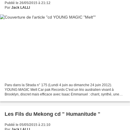
Publié le 26/05/2015 à 21:12
Par
Jack LALLI
Paru dans la Strada n° 175 (Lundi 4 juin au dimanche 24 juin 2012).
YOUNG MAGIC Melt Car pak Records C'est un trio australien vivant à
Brooklyn, discret mais efficace avec Isaac Emmanuel : chant, synthé, une
chanteuse guitariste : Melati Malay , un percussionniste...
Les Fils du Mekong cd " Humanitude "
Publié le 05/05/2015 à 21:10
Par
Jack LALLI