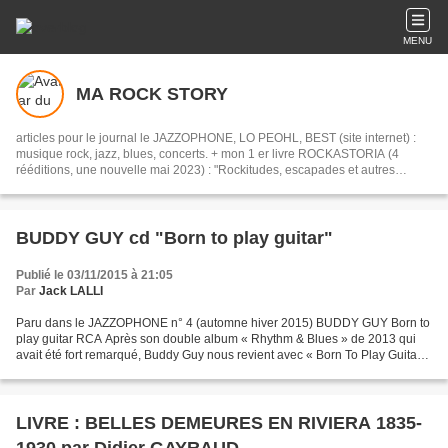
MENU
MA ROCK STORY
articles pour le journal le JAZZOPHONE, LO PEOHL, BEST (site internet) :
musique rock, jazz, blues, concerts. + mon 1 er livre ROCKASTORIA (4
rééditions, une nouvelle mai 2023) : "Rockitudes, escapades et autres
chroniques niçoises, (et pas que !)", mes peintures, mes chroniques disques,
avec la presse, sur internet, avec humour, amateur de BD...
BUDDY GUY cd "Born to play guitar"
Publié le 03/11/2015 à 21:05
Par
Jack LALLI
Paru dans le JAZZOPHONE n° 4 (automne hiver 2015) BUDDY GUY Born to
play guitar RCA Après son double album « Rhythm & Blues » de 2013 qui
avait été fort remarqué, Buddy Guy nous revient avec « Born To Play Guitar
». Le premier titre est ancré dans la...
LIVRE : BELLES DEMEURES EN RIVIERA 1835-