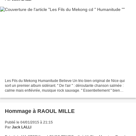
Les Fils du Mekong Humanitude Believe Un trio bien original de Nice qui
sort un premier album sidérant. " De l'air " : déroutante chanson salmée :
calme mais enfiévrée, musique rock sauvage. " Essentiellement " bien
torturé de l'esprit en fait. La poésie...
Hommage à RAOUL MILLE
Publié le 04/01/2015 à 21:15
Par
Jack LALLI