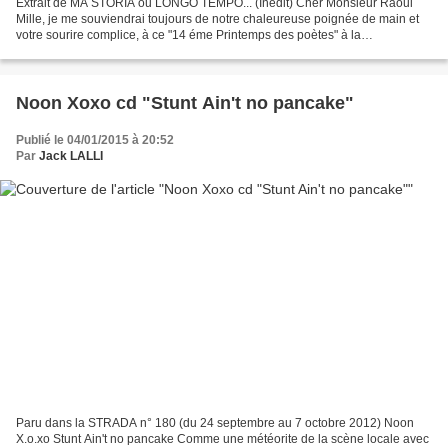
Extrait de MA STORIA ou LONGO TEMPO... (Inédit) Cher Monsieur Raoul
Mille, je me souviendrai toujours de notre chaleureuse poignée de main et
votre sourire complice, à ce "14 éme Printemps des poètes" à la
Médiathéque, avec des agents municipaux et Métropolitains...
Noon Xoxo cd "Stunt Ain't no pancake"
Publié le 04/01/2015 à 20:52
Par
Jack LALLI
Paru dans la STRADA n° 180 (du 24 septembre au 7 octobre 2012) Noon
X.o.xo Stunt Ain't no pancake Comme une météorite de la scène locale avec